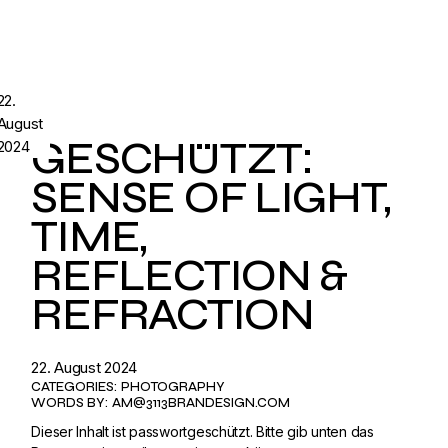
22.
August
GESCHÜTZT:
2024
SENSE OF LIGHT,
TIME,
REFLECTION &
REFRACTION
22. August 2024
CATEGORIES:
PHOTOGRAPHY
WORDS BY:
AM@3113BRANDESIGN.COM
Dieser Inhalt ist passwortgeschützt. Bitte gib unten das