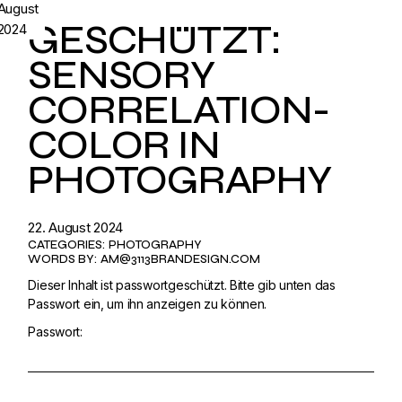
August
GESCHÜTZT:
2024
SENSORY
CORRELATION-
COLOR IN
PHOTOGRAPHY
22. August 2024
CATEGORIES:
PHOTOGRAPHY
WORDS BY:
AM@3113BRANDESIGN.COM
Dieser Inhalt ist passwortgeschützt. Bitte gib unten das
Passwort ein, um ihn anzeigen zu können.
Passwort: