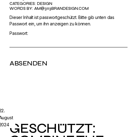
CATEGORIES:
DESIGN
WORDS BY:
AM@3113BRANDESIGN.COM
Dieser Inhalt ist passwortgeschützt. Bitte gib unten das
Passwort ein, um ihn anzeigen zu können.
Passwort:
22.
August
GESCHÜTZT:
2024