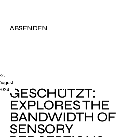
22.
August
GESCHÜTZT:
2024
EXPLORES THE
BANDWIDTH OF
SENSORY