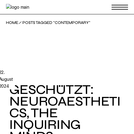
Skip
to
the
content
HOME
POSTS TAGGED "CONTEMPORARY"
22.
August
GESCHÜTZT:
2024
NEUROAESTHETI
CS, THE
INQUIRING