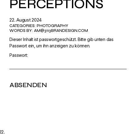
PERCEPTIONS
22. August 2024
CATEGORIES:
PHOTOGRAPHY
WORDS BY:
AM@3113BRANDESIGN.COM
Dieser Inhalt ist passwortgeschützt. Bitte gib unten das
Passwort ein, um ihn anzeigen zu können.
Passwort:
22.