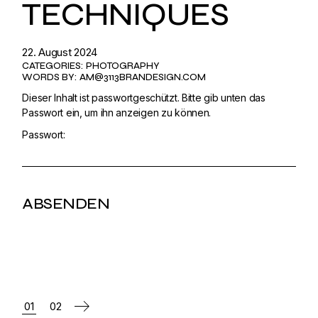
TECHNIQUES
22. August 2024
CATEGORIES:
PHOTOGRAPHY
WORDS BY:
AM@3113BRANDESIGN.COM
Dieser Inhalt ist passwortgeschützt. Bitte gib unten das
Passwort ein, um ihn anzeigen zu können.
Passwort:
SEITENNUMMERI
01
02