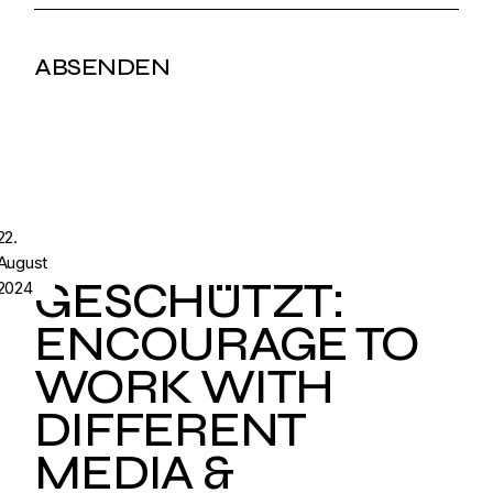
22.
August
GESCHÜTZT:
2024
ENCOURAGE TO
WORK WITH
DIFFERENT
MEDIA &