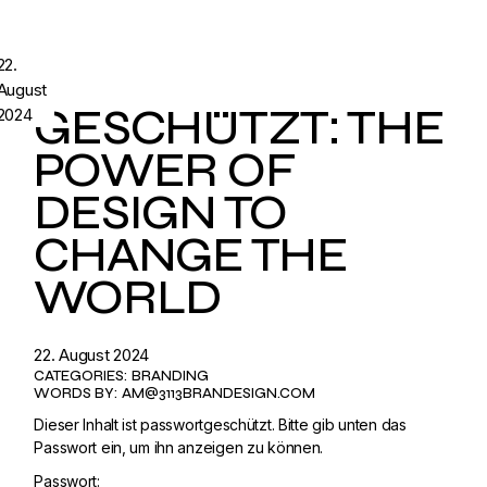
22.
August
GESCHÜTZT: THE
2024
POWER OF
DESIGN TO
CHANGE THE
WORLD
22. August 2024
CATEGORIES:
BRANDING
WORDS BY:
AM@3113BRANDESIGN.COM
Dieser Inhalt ist passwortgeschützt. Bitte gib unten das
Passwort ein, um ihn anzeigen zu können.
Passwort: