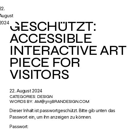
22.
August
GESCHÜTZT:
2024
ACCESSIBLE
INTERACTIVE ART
PIECE FOR
VISITORS
22. August 2024
CATEGORIES:
DESIGN
WORDS BY:
AM@3113BRANDESIGN.COM
Dieser Inhalt ist passwortgeschützt. Bitte gib unten das
Passwort ein, um ihn anzeigen zu können.
Passwort: