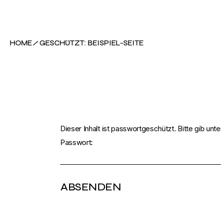
Skip
to
search
back-soon
the
content
HOME
GESCHÜTZT: BEISPIEL-SEITE
Dieser Inhalt ist passwortgeschützt. Bitte gib un
Passwort: